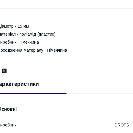
іаметр - 15 мм
атеріал - поліамід (пластик)
иробник: Німеччина
оходження матеріалу: Німеччина
арактеристики
Основні
иробник
DROPS