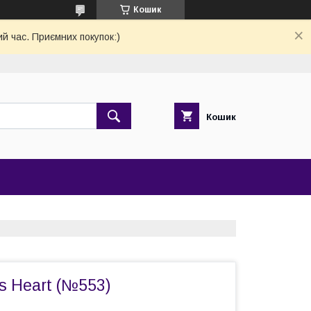
Кошик
й час. Приємних покупок:)
Кошик
s Heart (№553)