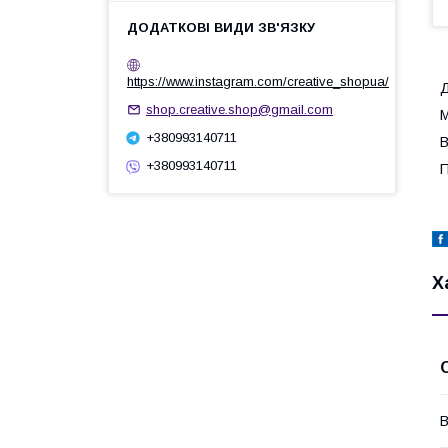
https://www.instagram.com/creative_shopua/
Д
shop.creative.shop@gmail.com
М
+380993140711
В
+380993140711
П
Х
В