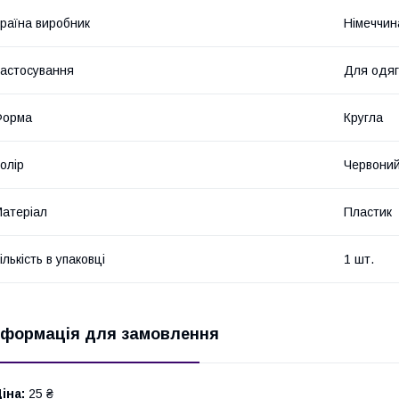
раїна виробник
Німеччин
астосування
Для одяг
Форма
Кругла
олір
Червони
атеріал
Пластик
ількість в упаковці
1 шт.
нформація для замовлення
іна:
25 ₴