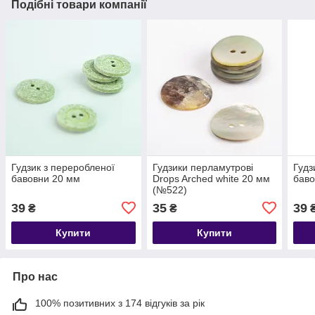
Подібні товари компанії
Гудзик з переробленої
Гудзики перламутрові
Гудз
бавовни 20 мм
Drops Arched white 20 мм
баво
(№522)
39
35
39
₴
₴
Купити
Купити
Про нас
100% позитивних з 174 відгуків за рік