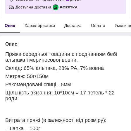
Доступна доставка
Опис
Характеристики
Доставка
Оплата
Умови п
Опис
Пряжа середньої товщини є
поєднанням
бебі
альпака і мериносової вовни.
Склад: 65% альпака, 28%
PA
, 7%
вовна
Метраж: 50г/150м
Рекомендовані спиці - 5мм
Щільність в'язання: 10*10см = 17 петель * 22
ряди
Витрата пряжі (
в
залежно
сті
від розміру):
- шапка – 100г