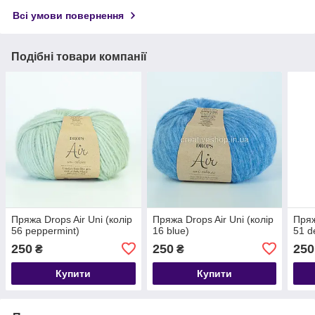
Всі умови повернення
Подібні товари компанії
Пряжа Drops Air Uni (колір
Пряжа Drops Air Uni (колір
Пряж
56 peppermint)
16 blue)
51 d
250
250
250
₴
₴
Купити
Купити