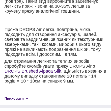
(повітря). Такий вид виробництва забезпечує
легкість пряжі - вона на 30-35% легша за
кручену пряжу аналогічної товщини.
Пряжа DROPS Air легка, повітряна, м'яка,
підходить для створення аксесуарів, шалей,
светрів та кардиганів,
зв’язаних
як текстурними
візерунками, так і косами. Вироби з цього виду
пряжі не викликають подразнення шкіри, тому
підходять всім, і дорослим, і дітям.
Для отримання легких та теплих виробів
спробуйте скомбінувати пряжу DROPS Air з
DROPS Brushed Alpaca Silk
. Щільність в'язання в
даному випадку становитиме 10 петель * 14
рядів = 10 * 10см на спицях 9 мм.
Приховати