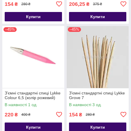
154
206,25
₴
₴
280 ₴
375 ₴
Купити
Купити
–45%
–45%
З’ємні стандартні спиці Lykke
З’ємні стандартні спиці Lykke
Colour 6,5 (колір рожевий)
Grove 7
В наявності 1 од.
В наявності 3 од.
220
154
₴
₴
400 ₴
280 ₴
Купити
Купити