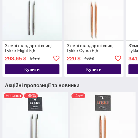
З’ємні стандартні спиці
З’ємні стандартні спиці
З’єм
Lykke Flight 5,5
Lykke Cypra 6,5
Lykk
298,65
220
341
₴
₴
543 ₴
400 ₴
Купити
Купити
Акційні пропозиції та новинки
Новинка
–45%
–45%