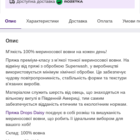
Доступна доставка
Опис
Характеристики
Доставка
Оплата
Умови п
Опис
М'якість 100% мериносової вовни на кожен день!
Пряжа преміум-класу з м'якої тонкої мериносової вовни. На
відміну від пряжі з обробкою Superwash, у виробництві
використовується мінімум хімічної обробки. Це забезпечує
чудову повітропроникність, стабільність форми та текстури
в'язаних виробів.
Матеріалом служить шерсть від овець, що знаходяться на
вільному вигулі в Південній Америці, тим самим
забезпечується відданість етичним та екологічним нормам.
Пряжа Drops Daisy
поєднує в собі розкіш та вишуканість
мериносової вовни, що робить її ідеальним вибором для
вашого хобі!
Склад: 100% вовна