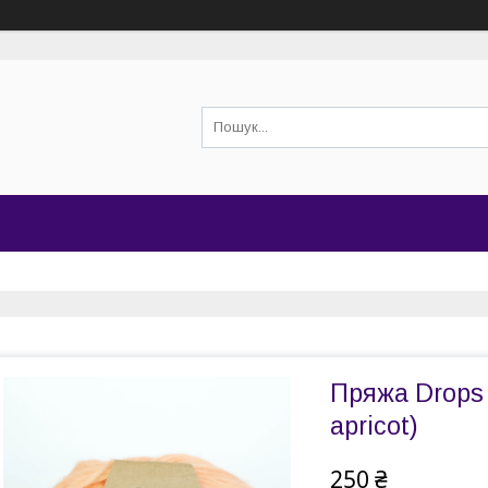
Пряжа Drops A
apricot)
250 ₴