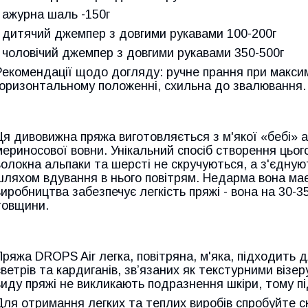
- ажурна шаль -150г
- дитячий джемпер з довгими рукавами 100-200г
- чоловічий джемпер з довгими рукавами 350-500г
Рекомендації щодо догляду: ручне прання при макси
горизонтальному положенні, схильна до звалювання.
Ця дивовижна пряжа виготовляється з м'якої «бебі» 
мериносової вовни. Унікальний спосіб створення цьог
волокна альпаки та шерсті не скручуються, а з'єдну
шляхом вдування в нього повітрям. Недарма вона має т
виробництва забезпечує легкість пряжі - вона на 30-
товщини.
Пряжа DROPS Air легка, повітряна, м'яка, підходить 
светрів та кардиганів,
зв’язаних
як текстурними візеру
виду пряжі не викликають подразнення шкіри, тому під
Для отримання легких та теплих виробів спробуйте 