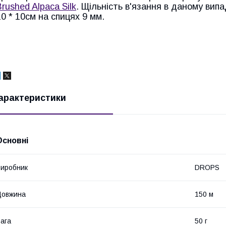
Brushed Alpaca Silk
. Щільність в'язання в даному вип
10 * 10см на спицях 9 мм.
арактеристики
Основні
иробник
DROPS
Довжина
150 м
ага
50 г