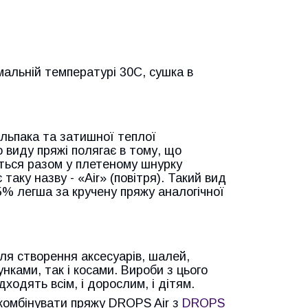
мальній температурі 30С,
сушка
в
альпака та затишної теплої
о виду пряжі полягає в тому, що
ються разом у плетеному шнурку
аку назву - «Air» (повітря). Такий вид
35% легша за кручену пряжу аналогічної
для створення аксесуарів, шалей,
нками, так і косами. Вироби з цього
ходять всім, і дорослим, і дітям.
скомбінувати пряжу DROPS Air з
DROPS