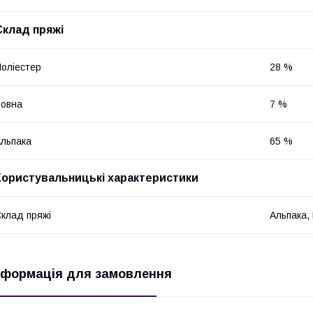
Склад пряжі
оліестер
28 %
овна
7 %
льпака
65 %
Користувальницькі характеристики
клад пряжі
Альпака,
нформація для замовлення