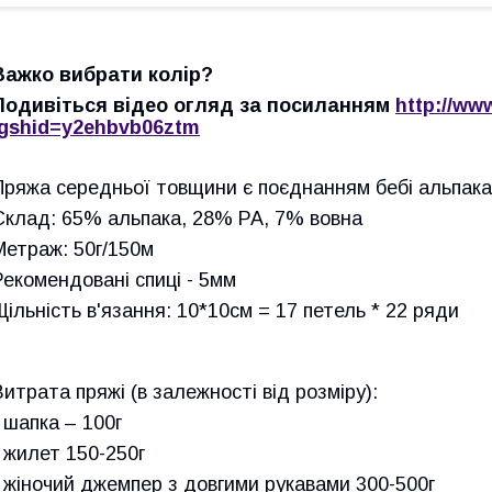
Важко вибрати колір?
Подивіться відео огляд за посиланням
http://ww
igshid=y2ehbvb06ztm
Пряжа середньої товщини є
поєднанням
бебі альпака
Склад: 65% альпака, 28%
PA
, 7%
вовна
Метраж: 50г/150м
Рекомендовані спиці - 5мм
Щільність в'язання: 10*10см = 17 петель * 22 ряди
Витрата пряжі (
в
залежно
сті
від розміру):
- шапка – 100г
- жилет 150-250г
- жіночий джемпер з довгими рукавами 300-500г