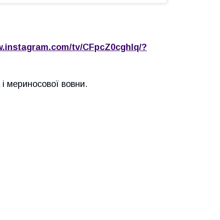
w.instagram.com/tv/CFpcZ0cghIq/?
 і мериносової вовни.