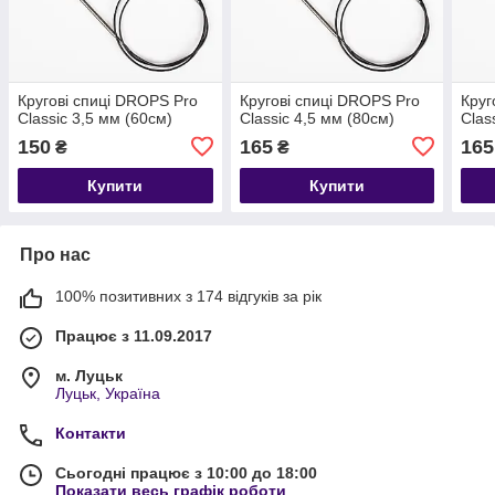
Кругові спиці DROPS Pro
Кругові спиці DROPS Pro
Круг
Classic 3,5 мм (60см)
Classic 4,5 мм (80см)
Clas
150
165
165
₴
₴
Купити
Купити
Про нас
100% позитивних з 174 відгуків за рік
Працює з 11.09.2017
м. Луцьк
Луцьк, Україна
Контакти
Сьогодні працює з 10:00 до 18:00
Показати весь графік роботи