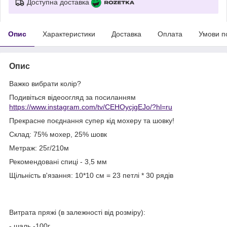
Доступна доставка
Опис
Характеристики
Доставка
Оплата
Умови п
Опис
Важко вибрати колір?
Подивіться відеоогляд за посиланням
https://www.instagram.com/tv/CEHOycjgEJo/?hl=ru
Прекрасне поєднання супер кід мохеру та шовку!
Склад: 75% мохер, 25% шовк
Метраж: 25г/210м
Рекомендовані спиці - 3,5 мм
Щільність в'язання: 10*10 см = 23 петлі * 30 рядів
Витрата пряжі (в залежності від розміру):
- шаль -100г