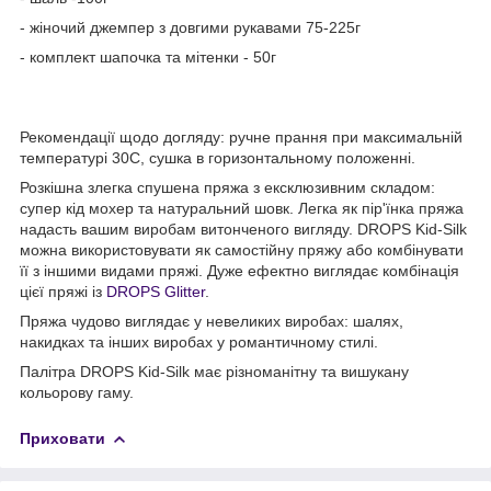
- жіночий джемпер з довгими рукавами 75-225г
- комплект шапочка та мітенки - 50г
Рекомендації щодо догляду: ручне прання при максимальній
температурі 30С, сушка в горизонтальному положенні.
Розкішна злегка спушена пряжа з ексклюзивним складом:
супер кід мохер та натуральний шовк. Легка як пір'їнка пряжа
надасть вашим виробам витонченого вигляду. DROPS Kid-Silk
можна використовувати як самостійну пряжу або комбінувати
її з іншими видами пряжі. Дуже ефектно виглядає комбінація
цієї пряжі із
DROPS Glitter
.
Пряжа чудово виглядає у невеликих виробах: шалях,
накидках та інших виробах у романтичному стилі.
Палітра DROPS Kid-Silk має різноманітну та вишукану
кольорову гаму.
Приховати