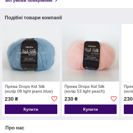
Всі умови повернення
Подібні товари компанії
Пряжа Drops Kid Silk
Пряжа Drops Kid Silk
Пряж
(колір 08 light jeans blue)
(колір 53 light peach)
(кол
230
230
230
₴
₴
Купити
Купити
Про нас