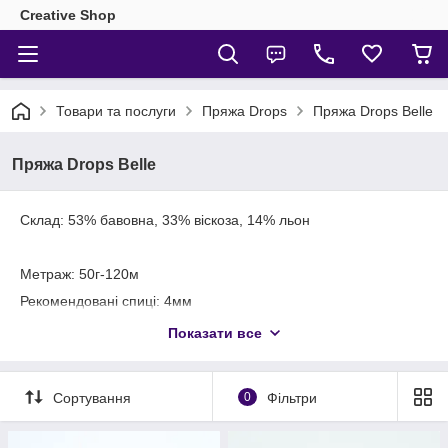
Creative Shop
Товари та послуги
Пряжа Drops
Пряжа Drops Belle
Пряжа Drops Belle
Склад: 53% бавовна, 33% віскоза, 14% льон
Метраж: 50г-120м
Рекомендовані спиці: 4мм
Щільність в'язання: 10х10см = 21 петля х 28 ряду
Показати все
Сортування
0
Фільтри